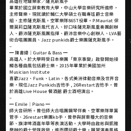
高雄在地聲樂家／薩克斯風手
畢業於國立屏東教育大學，中山大學音樂研究所進修，
主修聲樂，現就讀於輔仁大學碩士在職專班爵士音樂
組，主修薩克斯風。空軍樂隊865T役畢。P.Mauriat 保
爾莫莉亞薩克斯風代言人、好口味薩克斯風重奏團創辦
人、爵沛薩克斯風團指揮、爵沛音樂中心創辦人、LVA藝
術合唱團團員、Jazz punkids爵士樂團薩克斯風手。
–
━ 陳書緯｜Guitar & Bass ━
高雄人。於大學時受日本樂團「東京事變」啟發開始接
觸各種曲風包括爵士樂，2015年畢業於美國加州
Musician Institute
喜歡Jazz、Funk、Latin，各式美洲律動音樂及世界音
樂，現任Jazz Punkids吉他手 , 26Restart吉他手，曾
於高雄Live House 餐酒館 爵士酒吧演出。
–
━ Emile｜Piano ━
師大音研所。曾任師大合唱團鋼琴伴奏、空軍樂隊單簧
管手、26restart樂團kb手，曾參與屏東種大的音樂
節、旗津啤酒嘉年華等表演活動。大學時由啟彬與凱雅
舉辦的爵士營隊啟發，進而鑽研爵士樂。鋼琴演奏風格