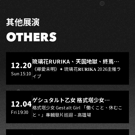
其他展演
OTHERS
LIVE WAREHOUSE 小庫
琉璃花RURIKA、天国地獄、終焉
12.20
Rebirth、DUALIA、無我夢中、花奏
《尋愛未明》✦ 琉璃花𝐑𝐔𝐑𝐈𝐊𝐀 2026主催ラ
Sun 15:10
イブ
スマイル（O.A.）
LIVE WAREHOUSE 小庫
ゲシュタルト乙女 格式塔少女
12.04
Gestalt Girl
格式塔少女 Gestalt Girl 「働くこと、休むこ
Fri 19:30
と。」專輯發片巡迴 – 高雄場
海音館