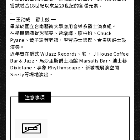
嘗試融合18世紀以來至20世紀的各種元素。
–
━ 王劭威｜爵士鼓 ━
畢業於國立台南藝術大學應用音樂系爵士演奏組。
在學期間師從彭郁雯、曾增譯、廖柏鈞、Chuck
Pyane、黃子瑜等老師，學習爵士樂理、合奏與爵士鼓
演奏。
近年曾在爵式 WiJazz Records、宅 · J House Coffee
Bar & Jazz、馬沙里斯爵士酒館 Marsalis Bar、迪士巷
Dixielane、享象 Rhythmscape、新城視展演空間
Seety等場地演出。
注意事項