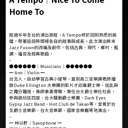
Home To
經過半年全台的演出旅程，A Tempo終於回到熟悉的高
雄，帶著這段時間裡各自的故事與成長。此次演出將來
Jazz Fusion的改編及創作，包括古典、現代、鄉村、藍
調、福音及經典歌曲。
–
●●●●●●｜Musicians｜●●●●●●
━ Ann｜Violin ━
台北人，自幼學習古典小提琴，直到高三音樂課老師播
放Duke Ellington 大樂團的影片才認識爵士樂，從此與
之難分難捨。後師事黃偉駿，曾任台大爵士樂社社長，
參與過玩弦四度、台大騷動爵士樂團、Dark Eyes
Gypsy Jazz Band、Hot Club de Takao等，並曾於台
北爵士音樂節、台大音樂節、國家音樂廳等地演出。
–
━ 林以軒｜Saxophone ━