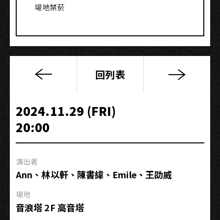
場地禁菸
回列表
象
牙
平
2024.11.29 (FRI)
原
20:00
ivory
plain
首
演出者
次
Ann、林以軒、陳書緯、Emile、王劭威
微
型
場地
巡
音浪塔 2F 高音塔
演