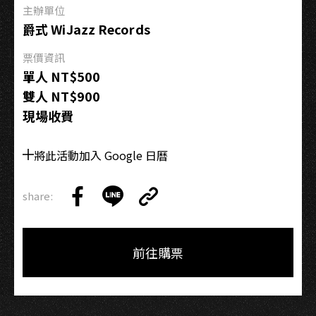
—
主辦單位
暖
爵式 WiJazz Records
身
票價資訊
場
單人 NT$500
《水
雙人 NT$900
循
現場收費
環
Say
That
將此活動加入 Google 日曆
Again》
share:
Copy
Share
Share
Copy
Link
on
on
Link
Facebook
LINE
前往購票