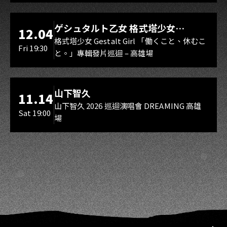
LIVE WAREHOUSE 小庫
ゲシュタルト乙女 格式塔少女
12.04
Gestalt Girl
格式塔少女 Gestalt Girl 「働くこと、休むこ
Fri 19:30
と。」專輯發片巡迴 – 高雄場
海音館
山下智久
11.14
山下智久 2026 巡迴演唱會 DREAMING 高雄
Sat 19:00
場