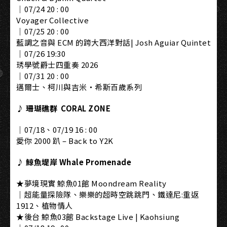
｜07/24 20 : 00
Voyager Collective
｜07/25 20 : 00
藍調之音與 ECM 的跨大西洋對話| Josh Aguiar Quintet
｜07/26 19:30
琇學號爵士四重奏 2026
｜07/31 20 : 00
邁爾士、柯川與吉米・希斯百歲系列
♪ 珊瑚礁群 CORAL ZONE
｜07/18、07/19 16 : 00
愛你 2000 趴 – Back to Y2K
♪ 鯨魚堤岸 Whale Promenade
★夢境現實 鯨魚01館 Moondream Reality
｜超能量探險隊、樂樂的超時空跳跳門、鐵達尼:重返
1912、植物情人
★後台 鯨魚03館 Backstage Live | Kaohsiung