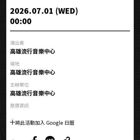
悄
2026.07.01 (WED)
悄
00:00
話：
劉
芷
演出者
均
高雄流行音樂中心
＆
翁
場地
培
高雄流行音樂中心
捷
主辦單位
高雄流行音樂中心
票價資訊
將此活動加入 Google 日曆