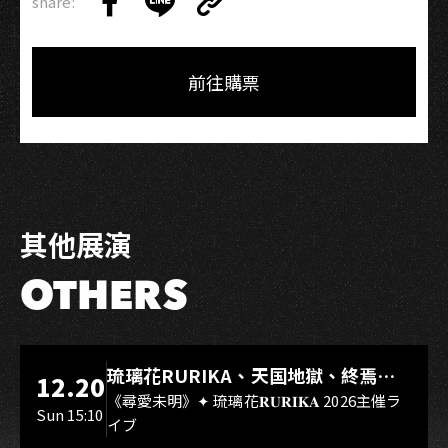
share:
Copy
Share
Share
Copy
Link
on
on
Link
Facebook
LINE
前往購票
其他展演
OTHERS
LIVE WAREHOUSE 小庫
琉璃花RURIKA、天国地獄、終焉
12.20
Rebirth、DUALIA、無我夢中、花奏
《尋愛未明》✦ 琉璃花𝐑𝐔𝐑𝐈𝐊𝐀 2026主催ラ
Sun 15:10
イブ
スマイル（O.A.）