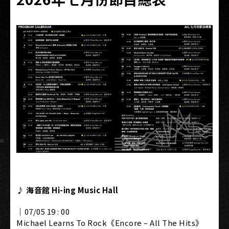
♪ 海音館 Hi-ing Music Hall
｜07/05 19 : 00
Michael Learns To Rock《Encore – All The Hits》