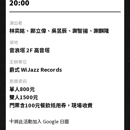
20:00
年
紀
念
演出者
音
林奕銘、鄭立偉、吳昱辰、謝智揚、謝麒隆
樂
會
場地
音浪塔 2F 高音塔
主辦單位
爵式 WiJazz Records
票價資訊
單人800元
雙人1500元
門票含100元餐飲抵用券，現場收費
將此活動加入 Google 日曆