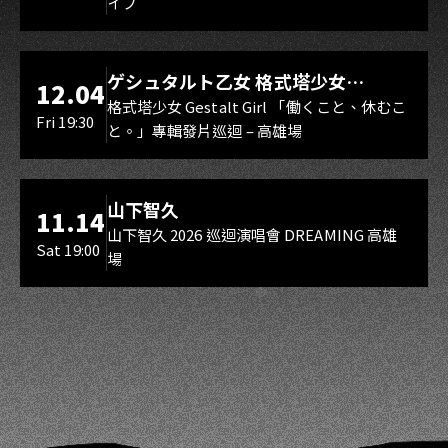
イブ
スマイル（O.A.）
LIVE WAREHOUSE 小庫
ゲシュタルト乙女 格式塔少女
12.04
Gestalt Girl
格式塔少女 Gestalt Girl 「働くこと、休むこ
Fri 19:30
と。」專輯發片巡迴 – 高雄場
海音館
山下智久
11.14
山下智久 2026 巡迴演唱會 DREAMING 高雄
Sat 19:00
場