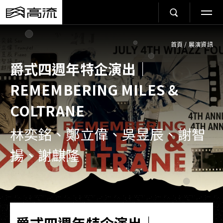
首頁
/
展演資訊
爵式四週年特企演出｜
REMEMBERING MILES &
COLTRANE
林奕銘、鄭立偉、吳昱辰、謝智
揚、謝麒隆