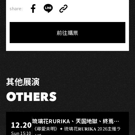
share:
Copy
Share
Share
Copy
Link
on
on
Link
Facebook
LINE
前往購票
其他展演
OTHERS
LIVE WAREHOUSE 小庫
琉璃花RURIKA、天国地獄、終焉
12.20
Rebirth、DUALIA、無我夢中、花奏
《尋愛未明》✦ 琉璃花𝐑𝐔𝐑𝐈𝐊𝐀 2026主催ラ
Sun 15:10