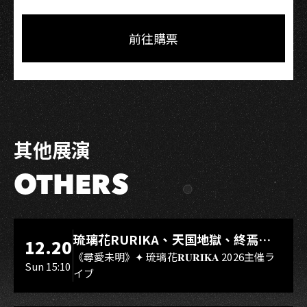
Share
Share
Copy
Link
on
on
Link
Facebook
LINE
前往購票
其他展演
OTHERS
LIVE WAREHOUSE 小庫
琉璃花RURIKA、天国地獄、終焉
12.20
Rebirth、DUALIA、無我夢中、花奏
《尋愛未明》✦ 琉璃花𝐑𝐔𝐑𝐈𝐊𝐀 2026主催ラ
Sun 15:10
イブ
スマイル（O.A.）