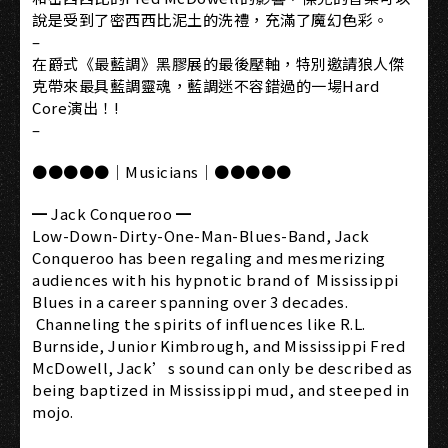
說是受到了密西西比泥土的洗禮，充滿了魔幻色彩。
–
在爵式《最藍調》黑膠展的最後壓軸，特別邀請狼人傑
克帶來最具藍調靈魂，藍調迷不容錯過的一場Hard
Core演出！!
–
●●●●●｜Musicians｜●●●●●
━ Jack Conqueroo ━
Low-Down-Dirty-One-Man-Blues-Band, Jack
Conqueroo has been regaling and mesmerizing
audiences with his hypnotic brand of Mississippi
Blues in a career spanning over 3 decades.
Channeling the spirits of influences like R.L.
Burnside, Junior Kimbrough, and Mississippi Fred
McDowell, Jack’s sound can only be described as
being baptized in Mississippi mud, and steeped in
mojo.