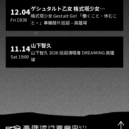
LIVE WAREHOUSE 小庫
ゲシュタルト乙女 格式塔少女
12.04
Gestalt Girl
格式塔少女 Gestalt Girl 「働くこと、休むこ
Fri 19:30
と。」專輯發片巡迴 – 高雄場
海音館
山下智久
11.14
山下智久 2026 巡迴演唱會 DREAMING 高雄
Sat 19:00
場