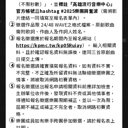
（不限秒數）」，並
標註「⾼雄流⾏⾳樂中⼼」
官⽅帳號
且
hashtag #2025樂團興奮波
（需將影
⽚連結⼀同填寫⾄報名表單內）。
徵選作品限 24/48 WAVE之格式檔案，原創歌曲
需附歌詞、作曲⼈及作詞⼈姓名。
報名徵選應於報名期間內⾄報名網站（
https://kpmc.tw/kp05Ruiay
）， 輸⼊相關資
料，且於確認報名資料無誤後，連同三⾸原創曲
⽬提交上傳。
報名徵選請確實填寫報名資料，如有資料不實、
不完整、不正確及所留資料無法聯絡徵選樂團之
情事，將被取消網路初賽資格。
報名徵選送出報名申請相關資料前應詳加檢查，
主辦單位收件後，發現資料不⿑或其他情事者，
得通知報名徵選樂團限期補正，並以⼀次為限；
屆期不補正或補正不完全者，取消網路初賽資
格。
樂團成員如有樂⼿跨團參加徵選，請於報名表上
註明。