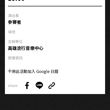
高
流
演出者
系：
參賽者
Song
出
場地
台
主辦單位
灣
高雄流行音樂中心
味
作
票價資訊
詞
工
將此活動加入 Google 日曆
作
坊
share:
Copy
Share
Share
Copy
Link
on
on
Link
Facebook
LINE