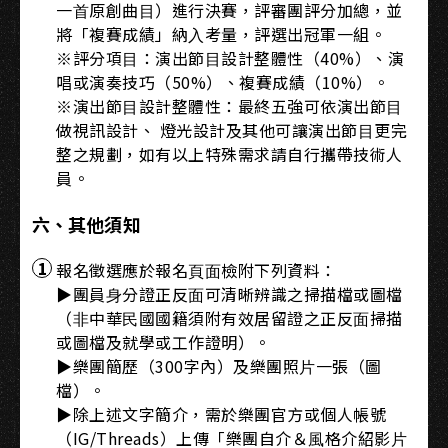
⼀⾸原創曲⽬）進⾏決賽，評審團評分加總，並
將「複賽成績」納⼊考量，評選出冠軍⼀組。
※評分項⽬：演出節⽬設計整體性（40%）、演
唱或演奏技巧（50%）、複賽成績（10%）。
※演出節⽬設計整體性：最終五強可依演出節⽬
做視訊設計、 燈光設計及其他可讓演出節⽬更完
整之規劃，如有以上特殊需求請⾃⾏攜帶技術⼈
員。
六、其他須知
報名徵選應於報名⾴⾯檢附下列資料：
▶團員⾝分證正反⾯可清晰辨識之掃描檔或圖檔
（⾮中華⺠國國籍須附有效居留證之正反⾯掃描
或圖檔及就學或⼯作證明）。
▶樂團簡歷（300字內）及樂團照⽚⼀張（圖
檔）。
▶除上述⽂字簡介，需於樂團官⽅或個⼈帳號
（IG/Threads）上傳「樂團⾃介＆⾵格介紹影⽚