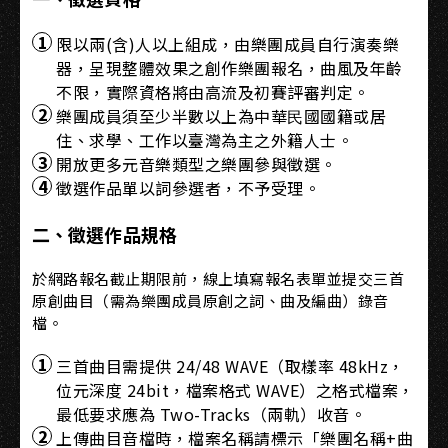
限以兩(含)人以上組成，由樂團成員自行演奏樂
器，呈現整體效果之創作樂團報名，曲風及年齡
不限，實際資格將由高流及初賽評審判定。
樂團成員須至少半數以上為中華⺠國國籍或居
住、求學、工作以臺灣為主之外籍人士。
開放更多元音樂類型之樂團參與徵選。
徵選作品單以詞參選者，不予受理。
二、徵選作品規格
於網路報名截止期限前，線上填寫報名表單並提交三首
原創曲目（需為樂團成員原創之詞、曲及編曲）錄音
檔。
三首曲目需提供 24/48 WAVE（取樣率 48kHz，
位元深度 24bit，檔案格式 WAVE）之格式檔案，
最低要求應為 Two-Tracks（兩軌）收音。
上傳曲目音檔時，檔案名稱請標示「樂團名稱+曲