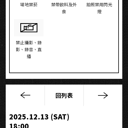
場地禁菸
禁帶飲料及外
拍照禁用閃光
食
燈
禁止攝影、錄
影、錄音、直
播
回列表
南
面
而
2025.12.13 (SAT)
歌
18:00
之