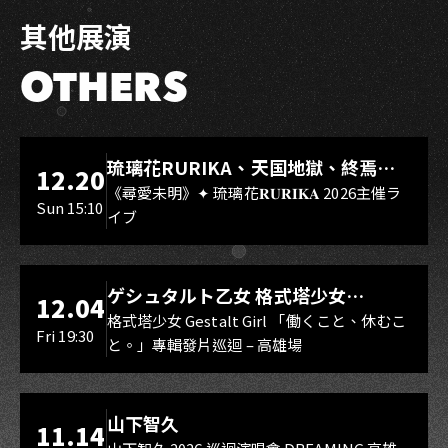
其他展演
OTHERS
LIVE WAREHOUSE 小庫
琉璃花RURIKA、天国地獄、終焉
12.20
Rebirth、DUALIA、無我夢中、花奏
《尋愛未明》✦ 琉璃花𝐑𝐔𝐑𝐈𝐊𝐀 2026主催ラ
Sun 15:10
イブ
スマイル（O.A.）
LIVE WAREHOUSE 小庫
ゲシュタルト乙女 格式塔少女
12.04
Gestalt Girl
格式塔少女 Gestalt Girl 「働くこと、休むこ
Fri 19:30
と。」專輯發片巡迴 – 高雄場
海音館
山下智久
11.14