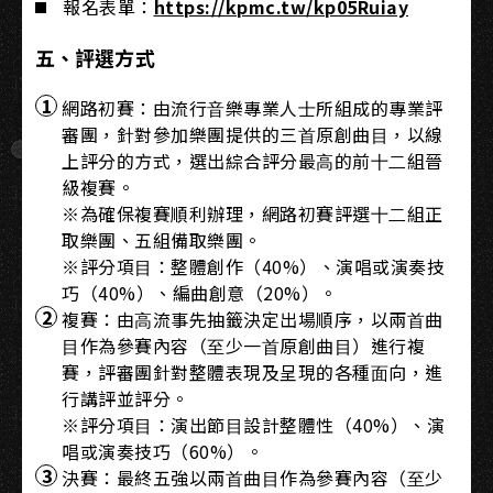
報名表單：
https://kpmc.tw/kp05Ruiay
五、評選⽅式
網路初賽：由流⾏⾳樂專業⼈⼠所組成的專業評
審團，針對參加樂團提供的三⾸原創曲⽬，以線
上評分的⽅式，選出綜合評分最⾼的前⼗⼆組晉
級複賽。
※為確保複賽順利辦理，網路初賽評選⼗⼆組正
取樂團、五組備取樂團。
※評分項⽬：整體創作（40%）、演唱或演奏技
巧（40%）、編曲創意（20%）。
複賽：由⾼流事先抽籤決定出場順序，以兩⾸曲
⽬作為參賽內容（⾄少⼀⾸原創曲⽬）進⾏複
賽，評審團針對整體表現及呈現的各種⾯向，進
⾏講評並評分。
※評分項⽬：演出節⽬設計整體性（40%）、演
唱或演奏技巧（60%）。
決賽：最終五強以兩⾸曲⽬作為參賽內容（⾄少