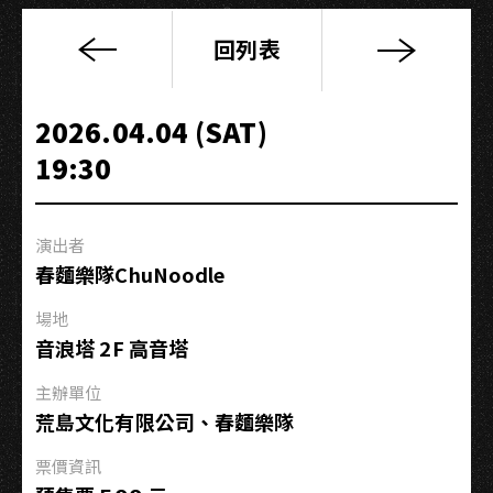
回列表
爵
士
春
2026.04.04 (SAT)
日
19:30
散
散
步
演出者
Jazz
春麵樂隊ChuNoodle
Spring
Walk
場地
音浪塔 2F 高音塔
主辦單位
荒島文化有限公司、春麵樂隊
票價資訊