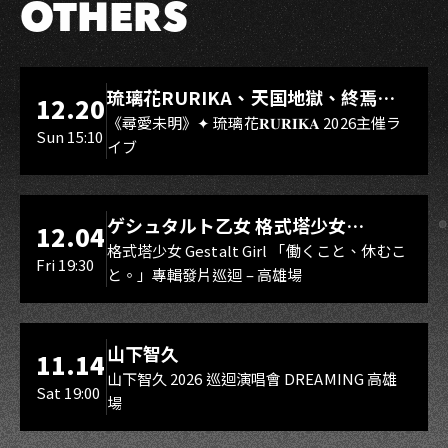
OTHERS
LIVE WAREHOUSE 小庫
琉璃花RURIKA、天国地獄、終焉
12.20
Rebirth、DUALIA、無我夢中、花奏
《尋愛未明》✦ 琉璃花𝐑𝐔𝐑𝐈𝐊𝐀 2026主催ラ
Sun 15:10
イブ
スマイル（O.A.）
LIVE WAREHOUSE 小庫
ゲシュタルト乙女 格式塔少女
12.04
Gestalt Girl
格式塔少女 Gestalt Girl 「働くこと、休むこ
Fri 19:30
と。」專輯發片巡迴 – 高雄場
海音館
山下智久
11.14
山下智久 2026 巡迴演唱會 DREAMING 高雄
Sat 19:00
場