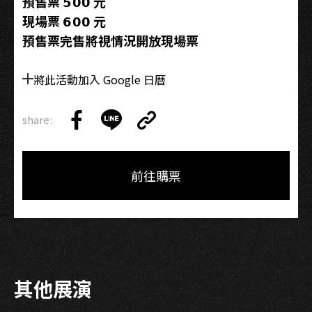
預售票 𝟱𝟬𝟬 元
現場票 𝟲𝟬𝟬 元
預售票完售將視情況開放現場票
將此活動加入 Google 日曆
share:
Copy
Share
Share
Copy
Link
on
on
Link
Facebook
LINE
前往購票
其他展演