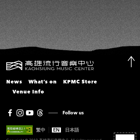
瑤
News
What’s on
KPMC Store
Venue Info
Follow us
繁中
EN
日本語