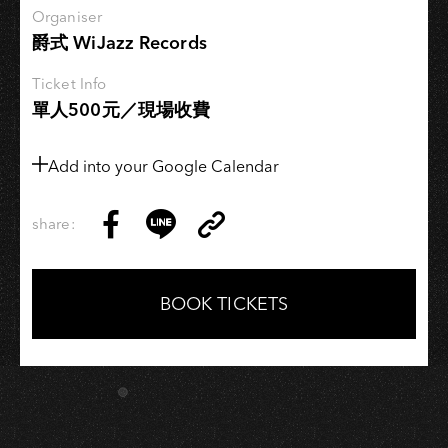
Organiser
爵式 WiJazz Records
Ticket Info
單人500元／現場收費
Add into your Google Calendar
share:
Copy
Share
Share
Copy
Link
on
on
Link
Facebook
LINE
BOOK TICKETS