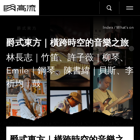
Index
/
What’s on
爵式東方｜橫跨時空的音樂之旅
林長志｜竹笛、許子薇｜柳琴、
Emile｜鋼琴、陳書緯｜貝斯、李
祈均｜鼓
爵式東方｜橫跨時空的音樂之