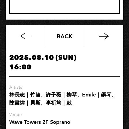
BACK
林
偉
庭
2025.08.10 (SUN)
Tim
16:00
Lin《Heartfelt》
新
專
Artists
輯
林長志｜竹笛、許子薇｜柳琴、Emile｜鋼琴、
巡
陳書緯｜貝斯、李祈均｜鼓
演
【高
Venue
雄
Wave Towers 2F Soprano
場】