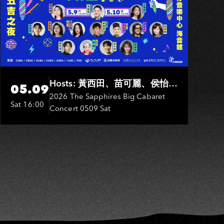
IU
Hosts: 黃西田、苗可麗、侯怡
05.09
君．Entertainers: 葉啟田、鳥來
2026 The Sapphires Big Cabaret
Sat 16:00
Concert 0509 Sat
嬤-吳敏、張秀卿、王彩樺、吳
淑敏、施文彬、邵大倫、曹雅
雯、陳孟賢、黃露瑤