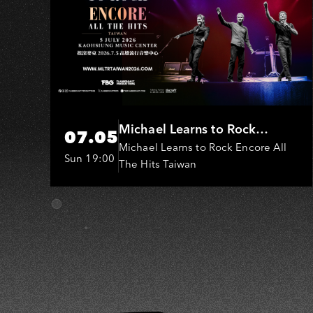
H
迴
–
高
雄
場
Michael Learns to Rock
07.05
(MLTR)
Michael Learns to Rock Encore All
Sun 19:00
The Hits Taiwan