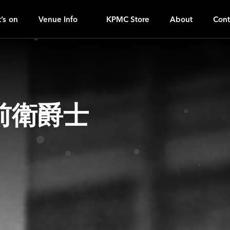
H
ｚ
’s on
Venue Info
KPMC Store
About
Cont
前衛爵士