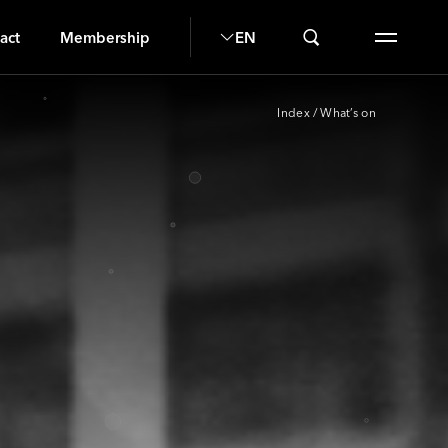
S
act
Membership
EN
Index
/
What’s on