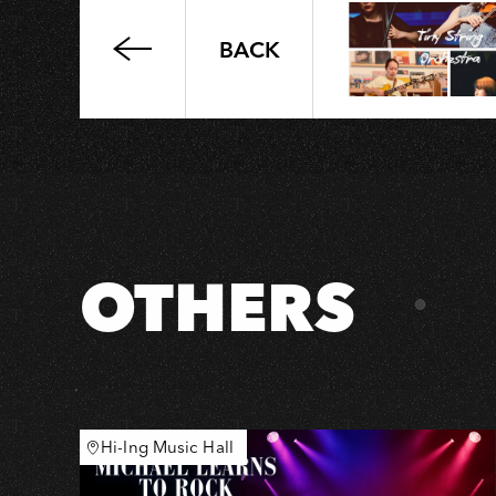
BACK
Legacy
Presents【2025
鐵
漢
柔
情】：
拍
謝
OTHERS
少
年
《現
場
處
理》
Hi-Ing Music Hall
Livehouse
巡