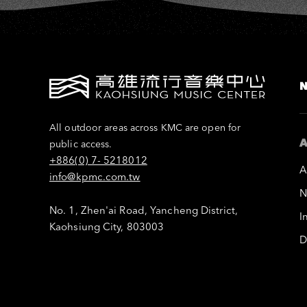
All outdoor areas across KMC are open for
A
public access.
+886(0) 7- 5218012
A
info@kpmc.com.tw
N
No. 1, Zhen'ai Road, Yancheng District,
I
Kaohsiung City, 803003
D