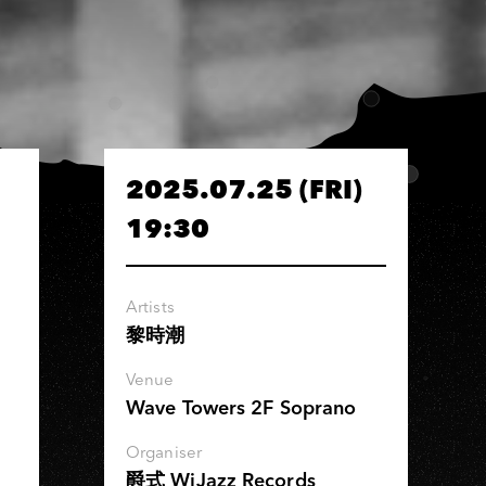
2025.07.25 (FRI)
19:30
Artists
黎時潮
Venue
Wave Towers 2F Soprano
Organiser
爵式 WiJazz Records