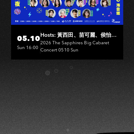
S
Hosts: 黃西田、苗可麗、侯怡
05.10
君．Entertainers: 葉啟田、鳥來
2026 The Sapphires Big Cabaret
Sun 16:00
Concert 0510 Sun
嬤-吳敏、王彩樺、王瑞霞、吳
淑敏、施文彬、邵大倫、曹雅
雯、陳孟賢、黃露瑤