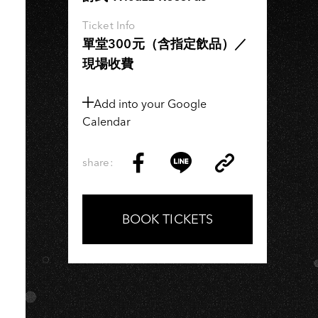
IU
Ticket Info
單堂300元（含指定飲品）／
現場收費
Add into your Google
Calendar
share:
Copy
Share
Share
Copy
Link
on
on
Link
Facebook
LINE
BOOK TICKETS