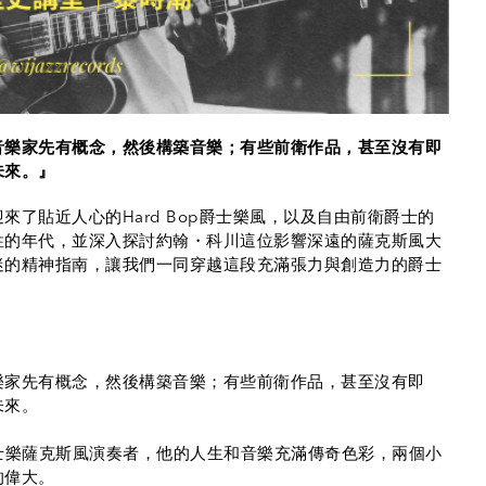
音樂家先有概念，然後構築音樂；有些前衛作品，甚至沒有即
未來。』
了貼近人心的Hard Bop爵士樂風，以及自由前衛爵士的
性的年代，並深入探討約翰・科川這位影響深遠的薩克斯風大
迷的精神指南，讓我們一同穿越這段充滿張力與創造力的爵士
樂家先有概念，然後構築音樂；有些前衛作品，甚至沒有即
未來。
偉大的爵士樂薩克斯風演奏者，他的人生和音樂充滿傳奇色彩，兩個小
的偉大。