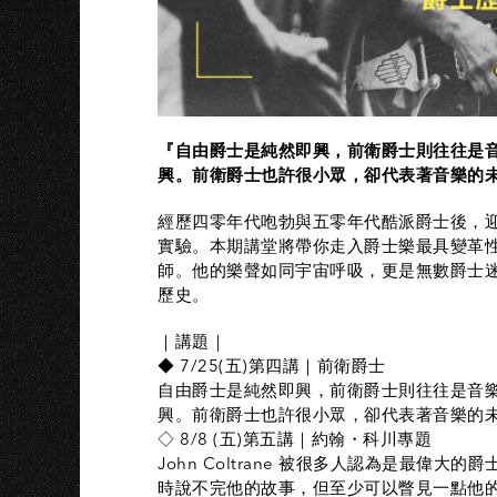
『自由爵士是純然即興，前衛爵士則往往是
興。前衛爵士也許很小眾，卻代表著音樂的
經歷四零年代咆勃與五零年代酷派爵士後，迎來
實驗。本期講堂將帶你走入爵士樂最具變革
師。他的樂聲如同宇宙呼吸，更是無數爵士
歷史。
｜講題｜
◆ 7/25(五)第四講｜前衛爵士
自由爵士是純然即興，前衛爵士則往往是音
興。前衛爵士也許很小眾，卻代表著音樂的
◇ 8/8 (五)第五講｜約翰・科川專題
John Coltrane 被很多人認為是最
時說不完他的故事，但至少可以瞥見一點他